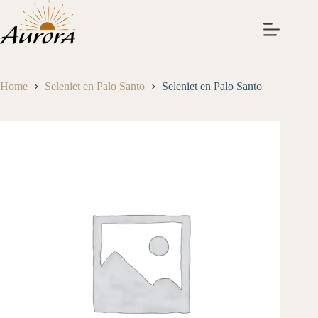
Ga
naar
de
inhoud
Home
Seleniet en Palo Santo
Seleniet en Palo Santo