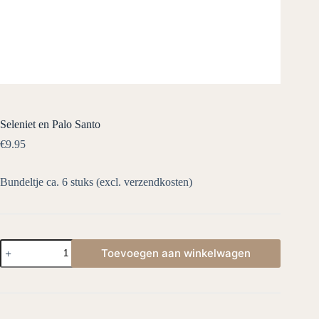
Seleniet en Palo Santo
€
9.95
Bundeltje ca. 6 stuks (excl. verzendkosten)
Seleniet
Toevoegen aan winkelwagen
en
Palo
Santo
aantal