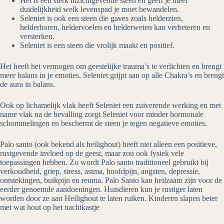
Het is een sterk inzichtgevende steen en geeft je meer
duidelijkheid welk levenspad je moet bewandelen.
Seleniet is ook een steen die gaves zoals helderzien,
helderhoren, heldervoelen en helderweten kan verbeteren en
versterken.
Seleniet is een steen die vrolijk maakt en positief.
Het heeft het vermogen om geestelijke trauma’s te verlichten en brengt
meer balans in je emoties. Seleniet grijpt aan op alle Chakra’s en brengt
de aura in balans.
Ook op lichamelijk vlak heeft Seleniet een zuiverende werking en met
name vlak na de bevalling zorgt Seleniet voor minder hormonale
schommelingen en beschermt de steen je tegen negatieve emoties.
Palo santo (ook bekend als heilighout) heeft niet alleen een positieve,
rustgevende invloed op de geest, maar zou ook fysiek vele
toepassingen hebben. Zo wordt Palo santo traditioneel gebruikt bij
verkoudheid, griep, stress, astma, hoofdpijn, angsten, depressie,
ontstekingen, buikpijn en reuma. Palo Santo kan heilzaam zijn voor de
eerder genoemde aandoeningen. Huisdieren kun je rustiger laten
worden door ze aan Heilighout te laten ruiken. Kinderen slapen beter
met wat hout op het nachtkastje